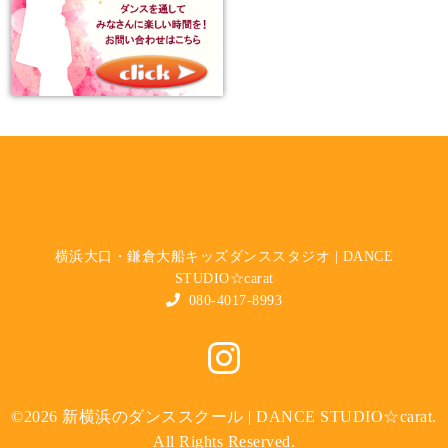
横浜大口・鎌倉大船キッズダンススタジオ | DANCE
STUDIO☆carat
080-4017-8993
©2026
新横浜のダンススクール | DANCE STUDIO☆carat
.
All Rights Reserved.